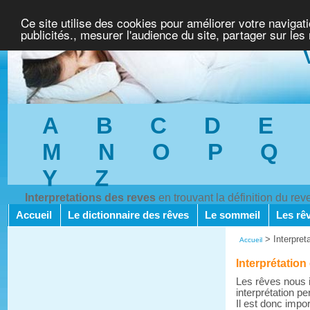
Ce site utilise des cookies pour améliorer votre navigat
publicités., mesurer l'audience du site, partager sur les
A
B
C
D
E
M
N
O
P
Q
Y
Z
Interpretations des reves
en trouvant la définition du re
Accueil
Le dictionnaire des rêves
Le sommeil
Les rê
>
Interpret
Accueil
Interprétation
Les rêves nous i
interprétation pe
Il est donc impo