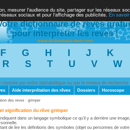
ion, mesurer l'audience du site, partager sur les réseaux soc
 réseaux sociaux et pour l'affichage des publicités.
En savoir
Votre dictionnaire de rêves gratui
pour interpreter les reves !
www.dictionnaire-reve.com
F
G
H
I
J
K
R
S
T
U
V
W
ve classée par ordre alphabétique ou par le moteur de recherche
ves
Aide interprétation des rêves
Dossiers
Horoscope
ation des reves : grimper
 et signification du rêve grimper
ndiquent dans un langage symbolique ce qu'il y a derrière une image,
rsonnelle.
rtant de lire les définitions des symboles (objet ou personnes de votre