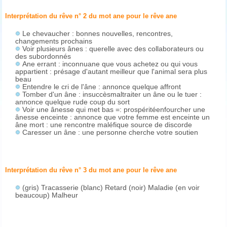
Interprétation du rêve n° 2 du mot ane pour le rêve
ane
Le chevaucher : bonnes nouvelles, rencontres,
changements prochains
Voir plusieurs ânes : querelle avec des collaborateurs ou
des subordonnés
Ane errant : inconnuane que vous achetez ou qui vous
appartient : présage d'autant meilleur que l'animal sera plus
beau
Entendre le cri de l'âne : annonce quelque affront
Tomber d'un âne : insuccèsmaltraiter un âne ou le tuer :
annonce quelque rude coup du sort
Voir une ânesse qui met bas =: prospéritéenfourcher une
ânesse enceinte : annonce que votre femme est enceinte un
âne mort : une rencontre maléfique source de discorde
Caresser un âne : une personne cherche votre soutien
Interprétation du rêve n° 3 du mot ane pour le rêve
ane
(gris) Tracasserie (blanc) Retard (noir) Maladie (en voir
beaucoup) Malheur