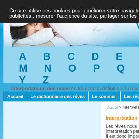
Ce site utilise des cookies pour améliorer votre navigat
publicités., mesurer l'audience du site, partager sur les
A
B
C
D
E
M
N
O
P
Q
Y
Z
Interpretations des reves
en trouvant la définition du re
Accueil
Le dictionnaire des rêves
Le sommeil
Les rê
>
Interpret
Accueil
Interprétation
Les rêves nous i
interprétation pe
Il est donc impo