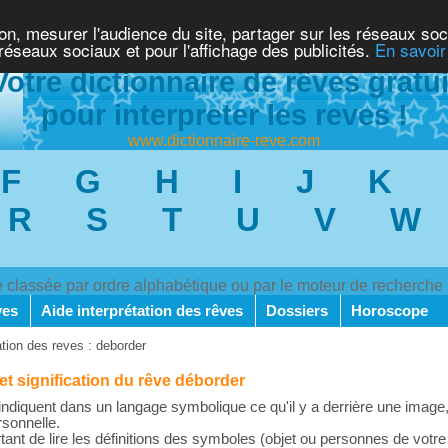
ion, mesurer l'audience du site, partager sur les réseaux soc
 réseaux sociaux et pour l'affichage des publicités.
En savoir
Votre dictionnaire de rêves gratui
pour interpreter les reves !
www.dictionnaire-reve.com
F
G
H
I
J
K
R
S
T
U
V
W
ve classée par ordre alphabétique ou par le moteur de recherche
ves
Aide interprétation des rêves
Dossiers
Horoscope
ation des reves : deborder
 et signification du rêve déborder
ndiquent dans un langage symbolique ce qu'il y a derrière une image,
rsonnelle.
rtant de lire les définitions des symboles (objet ou personnes de votre