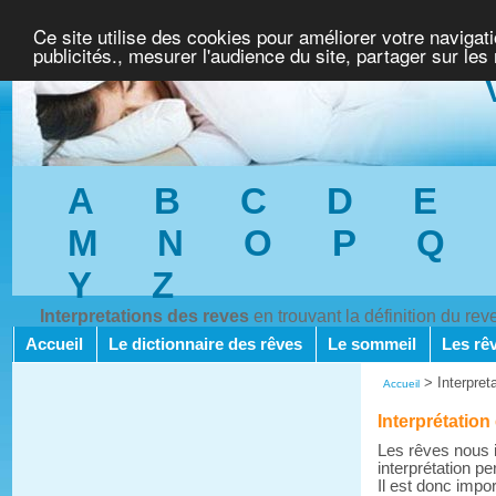
Ce site utilise des cookies pour améliorer votre navigat
publicités., mesurer l'audience du site, partager sur les
A
B
C
D
E
M
N
O
P
Q
Y
Z
Interpretations des reves
en trouvant la définition du re
Accueil
Le dictionnaire des rêves
Le sommeil
Les rê
>
Interpret
Accueil
Interprétation
Les rêves nous i
interprétation pe
Il est donc impo