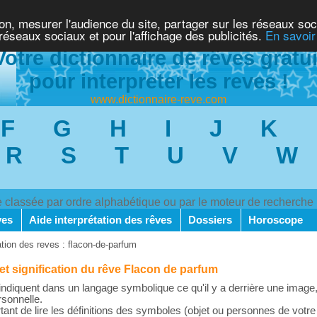
ion, mesurer l'audience du site, partager sur les réseaux soc
 réseaux sociaux et pour l'affichage des publicités.
En savoir
Votre dictionnaire de rêves gratui
pour interpreter les reves !
www.dictionnaire-reve.com
F
G
H
I
J
K
R
S
T
U
V
W
ve classée par ordre alphabétique ou par le moteur de recherche
ves
Aide interprétation des rêves
Dossiers
Horoscope
ation des reves : flacon-de-parfum
 et signification du rêve Flacon de parfum
ndiquent dans un langage symbolique ce qu'il y a derrière une image,
rsonnelle.
rtant de lire les définitions des symboles (objet ou personnes de votre