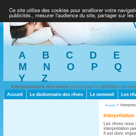
Ce site utilise des cookies pour améliorer votre navigat
publicités., mesurer l'audience du site, partager sur les
A
B
C
D
E
M
N
O
P
Q
Y
Z
Interpretations des reves
en trouvant la définition du re
Accueil
Le dictionnaire des rêves
Le sommeil
Les rê
>
Interpret
Accueil
Interprétation
Les rêves nous i
interprétation pe
Il est donc impo