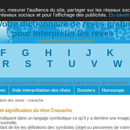
ion, mesurer l'audience du site, partager sur les réseaux soc
 réseaux sociaux et pour l'affichage des publicités.
En savoir
Votre dictionnaire de rêves gratui
pour interpreter les reves !
www.dictionnaire-reve.com
F
G
H
I
J
K
R
S
T
U
V
W
ve classée par ordre alphabétique ou par le moteur de recherche
ves
Aide interprétation des rêves
Dossiers
Horoscope
ation des reves : cravache
 et signification du rêve Cravache
ndiquent dans un langage symbolique ce qu'il y a derrière une image,
rsonnelle.
rtant de lire les définitions des symboles (objet ou personnes de votre