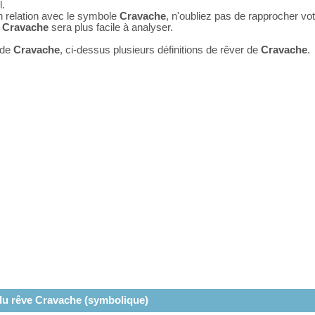
l.
n relation avec le symbole
Cravache
, n'oubliez pas de rapprocher vo
e
Cravache
sera plus facile à analyser.
 de
Cravache
, ci-dessus plusieurs définitions de rêver de
Cravache
.
 du rêve Cravache (symbolique)