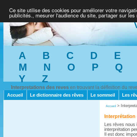
Ce site utilise des cookies pour améliorer votre navigat
publicités., mesurer l'audience du site, partager sur les
A
B
C
D
E
M
N
O
P
Q
Y
Z
Interpretations des reves
en trouvant la définition du re
Accueil
Le dictionnaire des rêves
Le sommeil
Les rê
>
Interpret
Accueil
Interprétation 
Les rêves nous i
interprétation pe
Il est donc impo