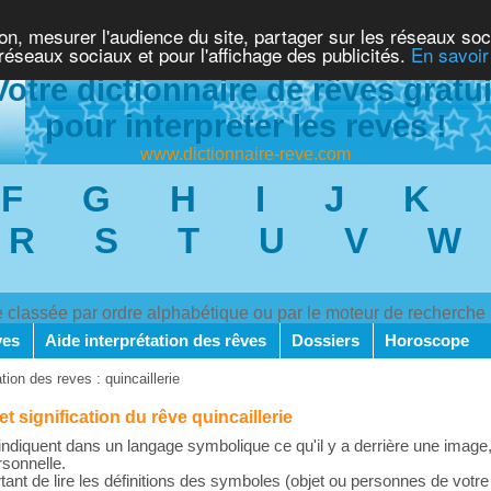
ion, mesurer l'audience du site, partager sur les réseaux soc
 réseaux sociaux et pour l'affichage des publicités.
En savoir
Votre dictionnaire de rêves gratui
pour interpreter les reves !
www.dictionnaire-reve.com
F
G
H
I
J
K
R
S
T
U
V
W
ve classée par ordre alphabétique ou par le moteur de recherche
ves
Aide interprétation des rêves
Dossiers
Horoscope
ation des reves : quincaillerie
et signification du rêve quincaillerie
ndiquent dans un langage symbolique ce qu'il y a derrière une image,
rsonnelle.
rtant de lire les définitions des symboles (objet ou personnes de votre