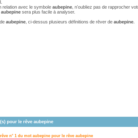
l.
n relation avec le symbole
aubepine
, n'oubliez pas de rapprocher vo
e
aubepine
sera plus facile à analyser.
 de
aubepine
, ci-dessus plusieurs définitions de rêver de
aubepine
.
(s) pour le rêve
aubepine
u rêve n° 1 du mot aubepine pour le rêve
aubepine