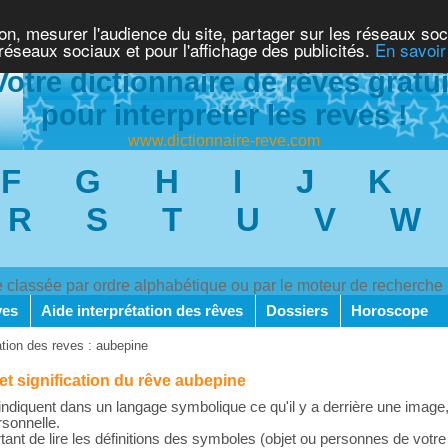
ion, mesurer l'audience du site, partager sur les réseaux soc
 réseaux sociaux et pour l'affichage des publicités.
En savoir
Votre dictionnaire de rêves gratui
pour interpreter les reves !
www.dictionnaire-reve.com
F
G
H
I
J
K
R
S
T
U
V
W
ve classée par ordre alphabétique ou par le moteur de recherche
ves
Aide interprétation des rêves
Dossiers
Horoscope
ation des reves : aubepine
 et signification du rêve aubepine
ndiquent dans un langage symbolique ce qu'il y a derrière une image,
rsonnelle.
rtant de lire les définitions des symboles (objet ou personnes de votre