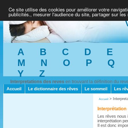
Ce site utilise des cookies pour améliorer votre navigat
publicités., mesurer l'audience du site, partager sur les
A
B
C
D
E
M
N
O
P
Q
Y
Z
Interpretations des reves
en trouvant la définition du re
Accueil
Le dictionnaire des rêves
Le sommeil
Les rê
>
Interpret
Accueil
Interprétation
Les rêves nous i
interprétation pe
Il est donc impo