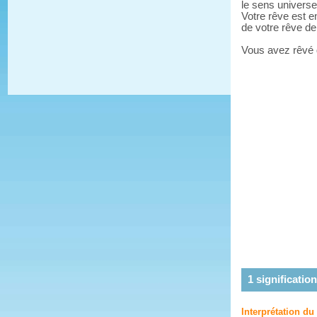
le sens universe
Votre rêve est e
de votre rêve d
Vous avez rêvé
1
signification
Interprétation d