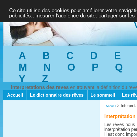
Ce site utilise des cookies pour améliorer votre navigat
publicités., mesurer l'audience du site, partager sur les
A
B
C
D
E
M
N
O
P
Q
Y
Z
Interpretations des reves
en trouvant la définition du re
Accueil
Le dictionnaire des rêves
Le sommeil
Les rê
>
Interpret
Accueil
Interprétation
Les rêves nous i
interprétation pe
Il est donc impo