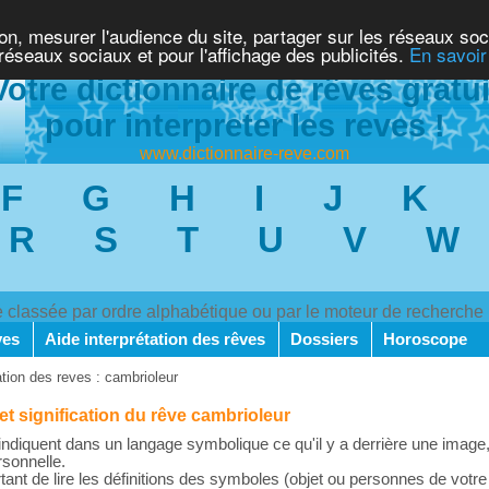
ion, mesurer l'audience du site, partager sur les réseaux soc
 réseaux sociaux et pour l'affichage des publicités.
En savoir
Votre dictionnaire de rêves gratui
pour interpreter les reves !
www.dictionnaire-reve.com
F
G
H
I
J
K
R
S
T
U
V
W
ve classée par ordre alphabétique ou par le moteur de recherche
ves
Aide interprétation des rêves
Dossiers
Horoscope
ation des reves : cambrioleur
 et signification du rêve cambrioleur
ndiquent dans un langage symbolique ce qu'il y a derrière une image,
rsonnelle.
rtant de lire les définitions des symboles (objet ou personnes de votre