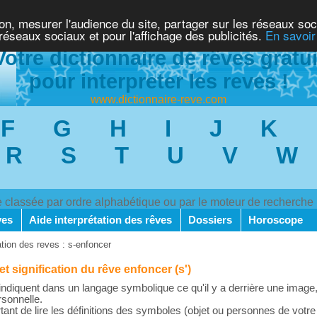
ion, mesurer l'audience du site, partager sur les réseaux soc
 réseaux sociaux et pour l'affichage des publicités.
En savoir
Votre dictionnaire de rêves gratui
pour interpreter les reves !
www.dictionnaire-reve.com
F
G
H
I
J
K
R
S
T
U
V
W
ve classée par ordre alphabétique ou par le moteur de recherche
ves
Aide interprétation des rêves
Dossiers
Horoscope
ation des reves : s-enfoncer
et signification du rêve enfoncer (s')
ndiquent dans un langage symbolique ce qu'il y a derrière une image,
rsonnelle.
rtant de lire les définitions des symboles (objet ou personnes de votre