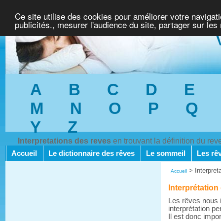
Ce site utilise des cookies pour améliorer votre navigat
publicités., mesurer l'audience du site, partager sur les
A
B
C
D
E
M
N
O
P
Q
Y
Z
Interpretations des reves
en trouvant la définition du re
Accueil
Le dictionnaire des rêves
Le sommeil
Les rê
>
Interpret
Accueil
Interprétation 
Les rêves nous i
interprétation pe
Il est donc impo