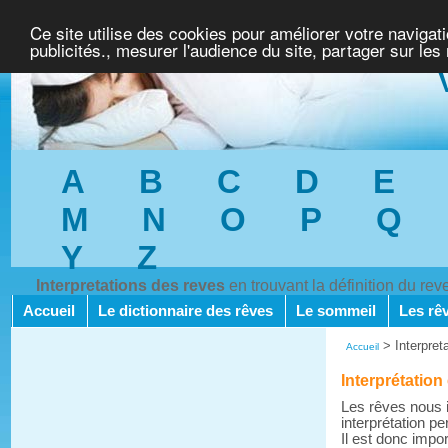
Ce site utilise des cookies pour améliorer votre navigat
publicités., mesurer l'audience du site, partager sur les
A
B
C
D
E
M
N
O
P
Q
Y
Z
Interpretations des reves
en trouvant la définition du re
Accueil
Le dictionnaire des rêves
Le sommeil
Les rê
>
Interpret
Accueil
Interprétation
Les rêves nous i
interprétation pe
Il est donc impo