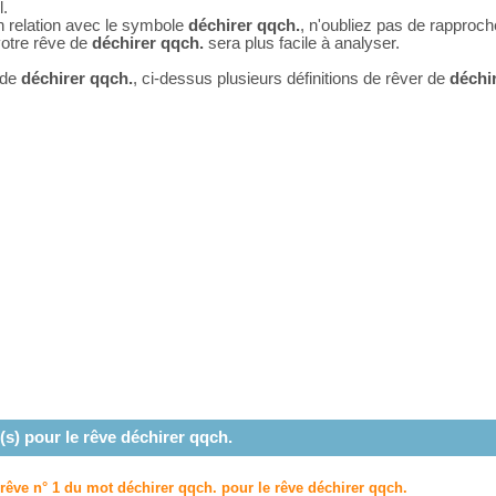
l.
n relation avec le symbole
déchirer qqch.
, n'oubliez pas de rapproc
 votre rêve de
déchirer qqch.
sera plus facile à analyser.
 de
déchirer qqch.
, ci-dessus plusieurs définitions de rêver de
déchi
(s) pour le rêve
déchirer qqch.
 rêve n° 1 du mot déchirer qqch. pour le rêve
déchirer qqch.