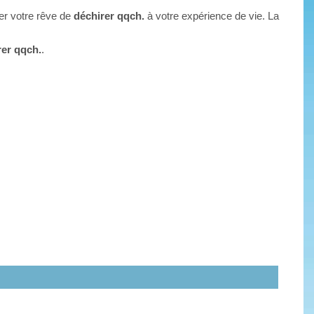
her votre rêve de
déchirer qqch.
à votre expérience de vie. La
rer qqch.
.