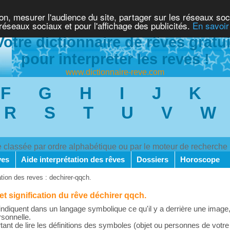
ion, mesurer l'audience du site, partager sur les réseaux soc
 réseaux sociaux et pour l'affichage des publicités.
En savoir
Votre dictionnaire de rêves gratui
pour interpreter les reves !
www.dictionnaire-reve.com
F
G
H
I
J
K
R
S
T
U
V
W
ve classée par ordre alphabétique ou par le moteur de recherche
ves
Aide interprétation des rêves
Dossiers
Horoscope
ation des reves : dechirer-qqch.
 et signification du rêve déchirer qqch.
ndiquent dans un langage symbolique ce qu'il y a derrière une image,
rsonnelle.
rtant de lire les définitions des symboles (objet ou personnes de votre