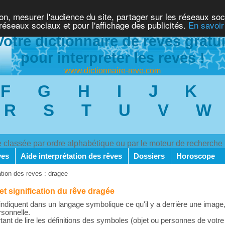
ion, mesurer l'audience du site, partager sur les réseaux soc
 réseaux sociaux et pour l'affichage des publicités.
En savoir
Votre dictionnaire de rêves gratui
pour interpreter les reves !
www.dictionnaire-reve.com
F
G
H
I
J
K
R
S
T
U
V
W
ve classée par ordre alphabétique ou par le moteur de recherche
ves
Aide interprétation des rêves
Dossiers
Horoscope
ation des reves : dragee
 et signification du rêve dragée
ndiquent dans un langage symbolique ce qu'il y a derrière une image,
rsonnelle.
rtant de lire les définitions des symboles (objet ou personnes de votre