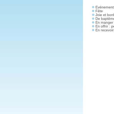
Evénement 
Fête
Joie et bon
De baptême
En manger 
En offrir : p
En recevoir 