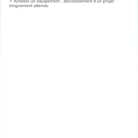
Achetez un équipement : aboutissement d'un projet
longuement attendu