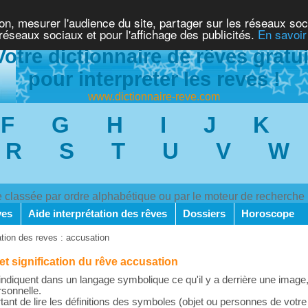
ion, mesurer l'audience du site, partager sur les réseaux soc
 réseaux sociaux et pour l'affichage des publicités.
En savoir
Votre dictionnaire de rêves gratui
pour interpreter les reves !
www.dictionnaire-reve.com
F
G
H
I
J
K
R
S
T
U
V
W
ve classée par ordre alphabétique ou par le moteur de recherche
ves
Aide interprétation des rêves
Dossiers
Horoscope
ation des reves : accusation
 et signification du rêve accusation
ndiquent dans un langage symbolique ce qu'il y a derrière une image,
rsonnelle.
rtant de lire les définitions des symboles (objet ou personnes de votre