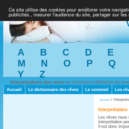
Ce site utilise des cookies pour améliorer votre navigat
publicités., mesurer l'audience du site, partager sur les
A
B
C
D
E
M
N
O
P
Q
Y
Z
Interpretations des reves
en trouvant la définition du re
Accueil
Le dictionnaire des rêves
Le sommeil
Les rê
>
Interpret
Accueil
Interprétation
Les rêves nous i
interprétation pe
Il est donc impo