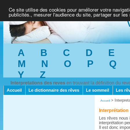
Ce site utilise des cookies pour améliorer votre navigat
publicités., mesurer l'audience du site, partager sur les
A
B
C
D
E
M
N
O
P
Q
Y
Z
Interpretations des reves
en trouvant la définition du re
Accueil
Le dictionnaire des rêves
Le sommeil
Les rê
>
Interpret
Accueil
Interprétation
Les rêves nous i
interprétation pe
Il est donc impo