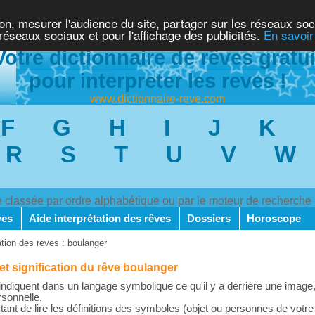
ion, mesurer l'audience du site, partager sur les réseaux soc
 réseaux sociaux et pour l'affichage des publicités.
En savoir
Votre dictionnaire de rêves gratui
pour interpreter les reves !
www.dictionnaire-reve.com
F
G
H
I
J
K
R
S
T
U
V
W
ve classée par ordre alphabétique ou par le moteur de recherche
ves
Aide interprétation des rêves
Dossiers
Horoscope
ation des reves : boulanger
 et signification du rêve boulanger
ndiquent dans un langage symbolique ce qu'il y a derrière une image,
rsonnelle.
rtant de lire les définitions des symboles (objet ou personnes de votre