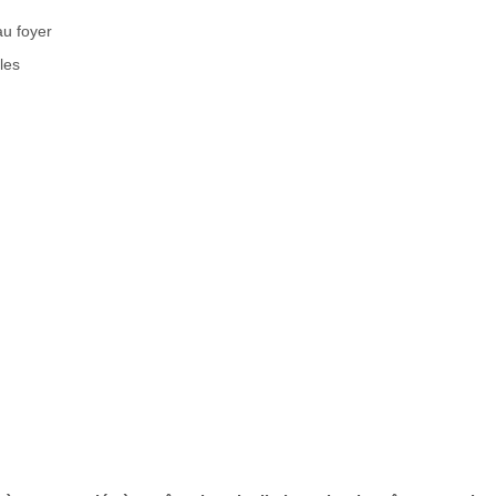
au foyer
les