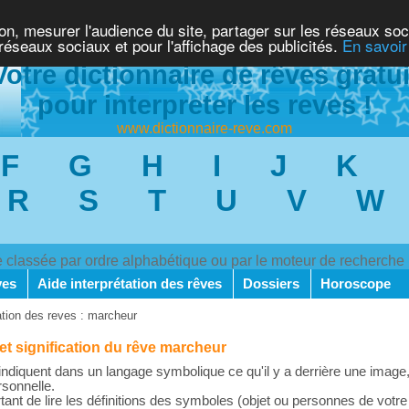
ion, mesurer l'audience du site, partager sur les réseaux soc
 réseaux sociaux et pour l'affichage des publicités.
En savoir
Votre dictionnaire de rêves gratui
pour interpreter les reves !
www.dictionnaire-reve.com
F
G
H
I
J
K
R
S
T
U
V
W
ve classée par ordre alphabétique ou par le moteur de recherche
ves
Aide interprétation des rêves
Dossiers
Horoscope
ation des reves : marcheur
 et signification du rêve marcheur
ndiquent dans un langage symbolique ce qu'il y a derrière une image,
rsonnelle.
rtant de lire les définitions des symboles (objet ou personnes de votre