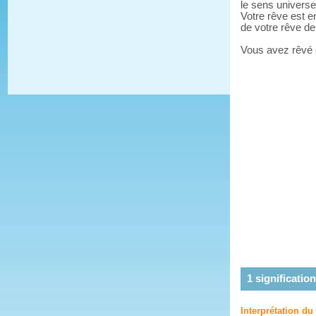
le sens universe
Votre rêve est e
de votre rêve d
Vous avez rêvé
1
signification
Interprétation d