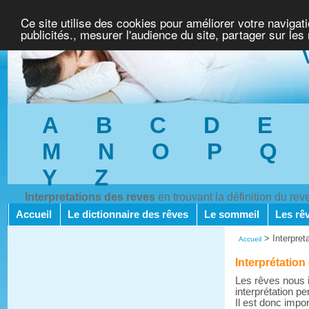
Ce site utilise des cookies pour améliorer votre navigat
publicités., mesurer l'audience du site, partager sur les
A
B
C
D
E
M
N
O
P
Q
Y
Z
Interpretations des reves
en trouvant la définition du re
Accueil
Le dictionnaire des rêves
Le sommeil
Les rê
>
Interpret
Accueil
Interprétation
Les rêves nous i
interprétation pe
Il est donc impo