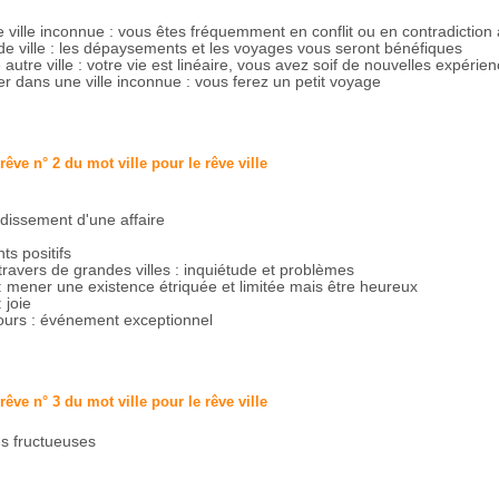
 ville inconnue : vous êtes fréquemment en conflit ou en contradicti
e ville : les dépaysements et les voyages vous seront bénéfiques
 autre ville : votre vie est linéaire, vous avez soif de nouvelles expérie
 dans une ville inconnue : vous ferez un petit voyage
 rêve n° 2 du mot ville pour le rêve
ville
ndissement d'une affaire
s positifs
ravers de grandes villes : inquiétude et problèmes
e : mener une existence étriquée et limitée mais être heureux
 joie
ours : événement exceptionnel
 rêve n° 3 du mot ville pour le rêve
ville
ns fructueuses