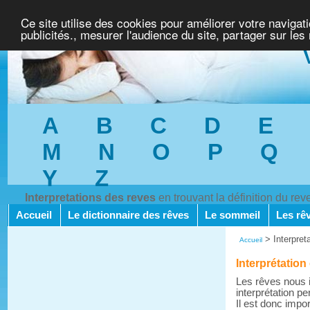
Ce site utilise des cookies pour améliorer votre navigat
publicités., mesurer l'audience du site, partager sur les
A
B
C
D
E
M
N
O
P
Q
Y
Z
Interpretations des reves
en trouvant la définition du re
Accueil
Le dictionnaire des rêves
Le sommeil
Les rê
>
Interpret
Accueil
Interprétation 
Les rêves nous i
interprétation pe
Il est donc impo