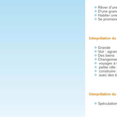
Rêver d'une
D'une grand
Habiter une
Se promener
Interprétation du
Grande
Voir : agra
Des biens
Changement
voyager à t
petite vill
construire :
avec des t
Interprétation du
Spéculatio