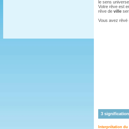
le sens universe
Votre rêve est e
rêve de
ville
sera
Vous avez rêvé
3
signification
Interprétation du