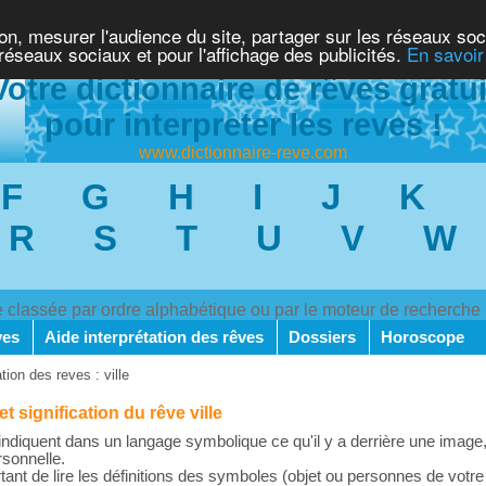
ion, mesurer l'audience du site, partager sur les réseaux soc
 réseaux sociaux et pour l'affichage des publicités.
En savoir
Votre dictionnaire de rêves gratui
pour interpreter les reves !
www.dictionnaire-reve.com
F
G
H
I
J
K
R
S
T
U
V
W
ve classée par ordre alphabétique ou par le moteur de recherche
ves
Aide interprétation des rêves
Dossiers
Horoscope
ation des reves : ville
et signification du rêve ville
ndiquent dans un langage symbolique ce qu'il y a derrière une image,
rsonnelle.
rtant de lire les définitions des symboles (objet ou personnes de votre