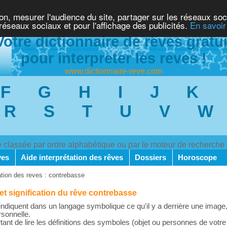
ion, mesurer l'audience du site, partager sur les réseaux soc
 réseaux sociaux et pour l'affichage des publicités.
En savoir
Votre dictionnaire de rêves gratui
pour interpreter les reves !
www.dictionnaire-reve.com
F
G
H
I
J
K
R
S
T
U
V
W
ve classée par ordre alphabétique ou par le moteur de recherche
ves
Aide interprétation des rêves
Dossiers
Horoscope
ation des reves : contrebasse
 et signification du rêve contrebasse
ndiquent dans un langage symbolique ce qu'il y a derrière une image,
rsonnelle.
rtant de lire les définitions des symboles (objet ou personnes de votre