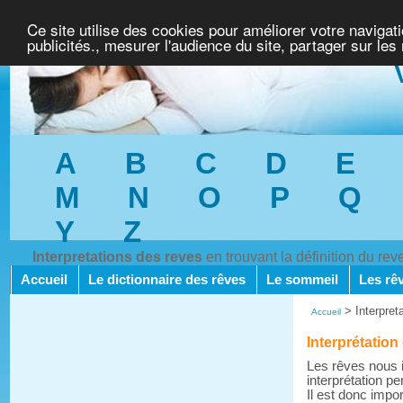
Ce site utilise des cookies pour améliorer votre navigat
publicités., mesurer l'audience du site, partager sur les
A
B
C
D
E
M
N
O
P
Q
Y
Z
Interpretations des reves
en trouvant la définition du re
Accueil
Le dictionnaire des rêves
Le sommeil
Les rê
>
Interpret
Accueil
Interprétation
Les rêves nous i
interprétation pe
Il est donc impo