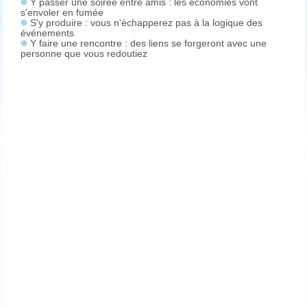
Y passer une soirée entre amis : les économies vont
s'envoler en fumée
S'y produire : vous n'échapperez pas à la logique des
événements
Y faire une rencontre : des liens se forgeront avec une
personne que vous redoutiez