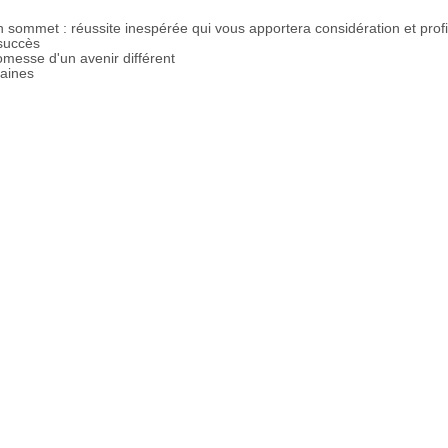
n sommet : réussite inespérée qui vous apportera considération et profi
succès
romesse d'un avenir différent
haines