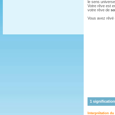
le sens universe
Votre rêve est e
votre rêve de
s
Vous avez rêvé
1
signification
Interprétation d