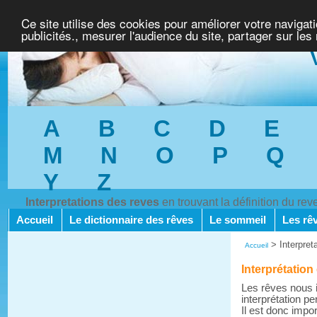
Ce site utilise des cookies pour améliorer votre navigat
publicités., mesurer l'audience du site, partager sur les
A
B
C
D
E
M
N
O
P
Q
Y
Z
Interpretations des reves
en trouvant la définition du re
Accueil
Le dictionnaire des rêves
Le sommeil
Les rê
>
Interpre
Accueil
Interprétation
Les rêves nous i
interprétation pe
Il est donc impo