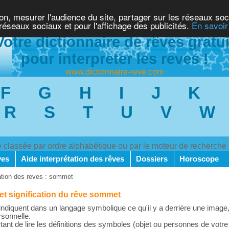
ion, mesurer l'audience du site, partager sur les réseaux soc
 réseaux sociaux et pour l'affichage des publicités.
En savoir
Votre dictionnaire de rêves gratui
pour interpreter les reves !
www.dictionnaire-reve.com
F
G
H
I
J
K
R
S
T
U
V
W
ve classée par ordre alphabétique ou par le moteur de recherche
ves
Aide interprétation des rêves
Dossiers
Horoscope
tation des reves : sommet
 et signification du rêve sommet
ndiquent dans un langage symbolique ce qu'il y a derrière une image,
rsonnelle.
rtant de lire les définitions des symboles (objet ou personnes de votre