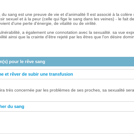
 du sang est une preuve de vie et d'animalité Il est associé à la colère
sir sexuel et à la peur (celle qui fige le sang dans les veines) - le fait 
ient d'une perte d'énergie, de vitalité ou de virilité.
lnérabilité, a également une connotation avec la sexualité. sa vue ex
lité ainsi que la crainte d'être rejeté par les êtres que l'on désire domi
on(s) pour le rêve
sang
e et rêver de subir une transfusion
tira très concernée par les problèmes de ses proches, sa sexualité se
her du sang