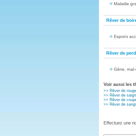
Maladie gr
Rêver de boir
Espoirs ac
Rêver de per
Gêne, mal-ê
Voir aussi les 
>> Rêver de roug
>> Rêver de saign
>> Rêver de coup
>> Rêver de sang
Effectuez une no