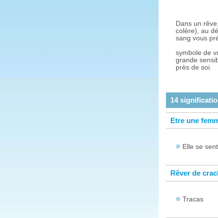
Dans un rêve,
colère), au dé
sang vous prév
symbole de vu
grande sensibi
près de soi.
14
significati
Etre une femm
Elle se sen
Rêver de crac
Tracas