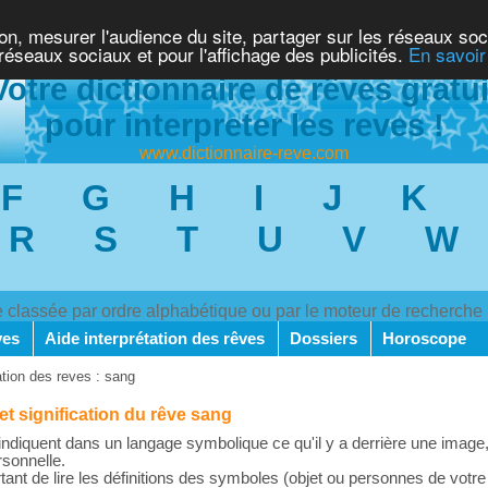
ion, mesurer l'audience du site, partager sur les réseaux soc
 réseaux sociaux et pour l'affichage des publicités.
En savoir
Votre dictionnaire de rêves gratui
pour interpreter les reves !
www.dictionnaire-reve.com
F
G
H
I
J
K
R
S
T
U
V
W
ve classée par ordre alphabétique ou par le moteur de recherche
ves
Aide interprétation des rêves
Dossiers
Horoscope
ation des reves : sang
 et signification du rêve sang
ndiquent dans un langage symbolique ce qu'il y a derrière une image,
rsonnelle.
rtant de lire les définitions des symboles (objet ou personnes de votre