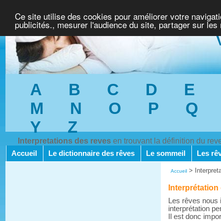
Ce site utilise des cookies pour améliorer votre navigat
publicités., mesurer l'audience du site, partager sur les
A
B
C
D
E
M
N
O
P
Q
Y
Z
Interpretations des reves
en trouvant la définition du re
Accueil
Le dictionnaire des rêves
Le sommeil
Les rê
>
Interpret
Accueil
Interprétation
Les rêves nous i
interprétation pe
Il est donc impo