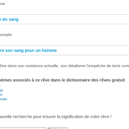
ave
e du sang
complis
dre son sang pour un homme
tre dans son existence actuelle, son idéalisme l'empêche de tenir comp
thèmes associés à ce rêve dans le dictionnaire des rêves gratuit
e
er
er
sues
uvelle recherche pour trouver la signification de votre rêve !