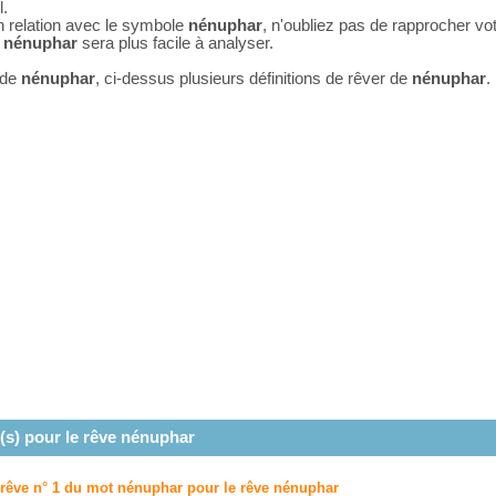
l.
n relation avec le symbole
nénuphar
, n'oubliez pas de rapprocher vo
e
nénuphar
sera plus facile à analyser.
 de
nénuphar
, ci-dessus plusieurs définitions de rêver de
nénuphar
.
(s) pour le rêve
nénuphar
u rêve n° 1 du mot nénuphar pour le rêve
nénuphar