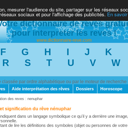
ion, mesurer l'audience du site, partager sur les réseaux soc
 réseaux sociaux et pour l'affichage des publicités.
En savoir
Votre dictionnaire de rêves gratui
pour interpreter les reves !
www.dictionnaire-reve.com
F
G
H
I
J
K
R
S
T
U
V
W
ve classée par ordre alphabétique ou par le moteur de recherche
ves
Aide interprétation des rêves
Dossiers
Horoscope
ation des reves : nenuphar
 et signification du rêve nénuphar
ndiquent dans un langage symbolique ce qu'il y a derrière une image,
rsonnelle.
rtant de lire les définitions des symboles (objet ou personnes de votre