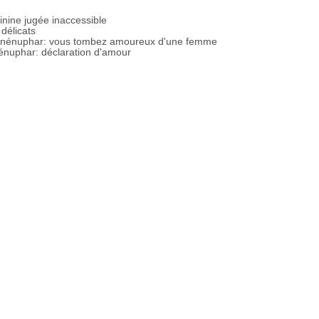
nine jugée inaccessible
délicats
 un nénuphar: vous tombez amoureux d'une femme
 nénuphar: déclaration d'amour