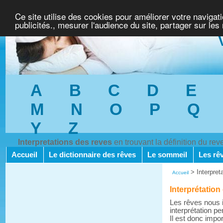
Ce site utilise des cookies pour améliorer votre navigat
publicités., mesurer l'audience du site, partager sur les
A
B
C
D
E
M
N
O
P
Q
Y
Z
Interpretations des reves
en trouvant la définition du re
Accueil
Le dictionnaire des rêves
Le sommeil
Les rê
>
Interpret
Accueil
Interprétation
Les rêves nous i
interprétation pe
Il est donc impo