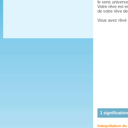
le sens universe
Votre rêve est e
de votre rêve d
Vous avez rêvé
1
signification
Interprétation d